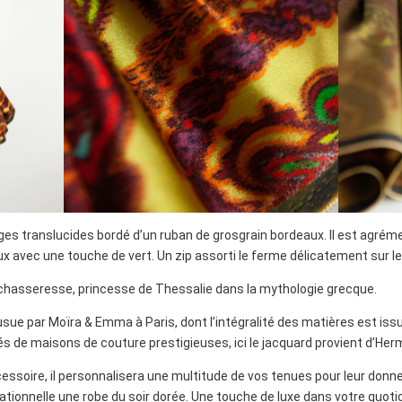
s translucides bordé d’un ruban de grosgrain bordeaux. Il est agrément
x avec une touche de vert. Un zip assorti le ferme délicatement sur le
chasseresse, princesse de Thessalie dans la mythologie grecque.
ue par Moïra & Emma à Paris, dont l’intégralité des matières est issue 
sés de maisons de couture prestigieuses, ici le jacquard provient d’Her
ssoire, il personnalisera une multitude de vos tenues pour leur donner
tionnelle une robe du soir dorée. Une touche de luxe dans votre quotid