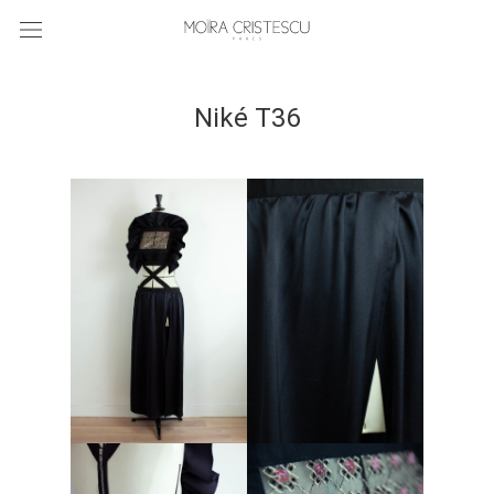
Niké T36